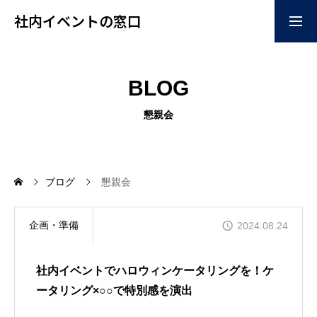
社内イベントの窓口
お問い合わせはこちらか
掲載ご希望はこちらから
BLOG
ら
home
懇親会
企画
ブログ
懇親会
コンテンツ
企画・準備
2024.08.24
社内イベントでハロウィンケータリングを！ケ
イベント会場
ータリング×○○で特別感を演出