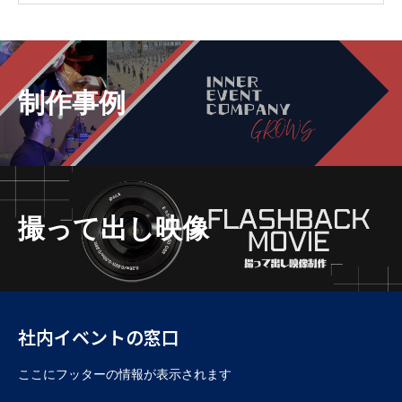
イベラク
制作事例
当社について
お問い合わせ
撮って出し映像
トップページ
ブログ
社内イベントの窓口
ここにフッターの情報が表示されます