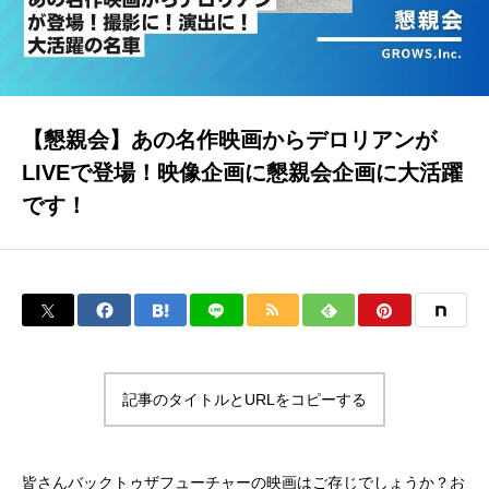
イベラク
当社について
【懇親会】あの名作映画からデロリアンが
LIVEで登場！映像企画に懇親会企画に大活躍
です！
お問い合わせ
トップページ
ブログ
記事のタイトルとURLをコピーする
皆さんバックトゥザフューチャーの映画はご存じでしょうか？お