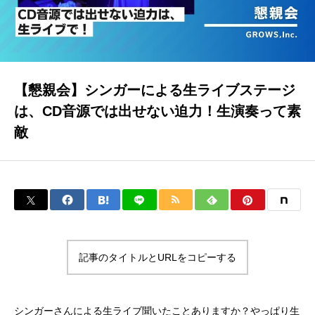
イベラク
当社について
【懇親会】シンガーによる生ライブステージ
は、CD音源では出せない迫力！生演奏って素
敵
お問い合わせ
トップページ
ブログ
記事のタイトルとURLをコピーする
シンガーさんによる生ライブ聞いたことありますか？やっぱり生